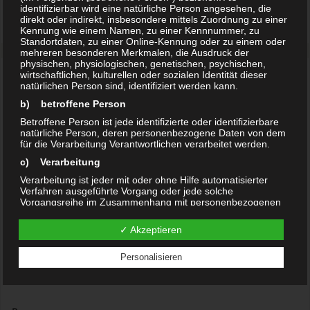
identifizierbar wird eine natürliche Person angesehen, die
Maßnahmen ein.
direkt oder indirekt, insbesondere mittels Zuordnung zu einer
Kennung wie einem Namen, zu einer Kennnummer, zu
Standortdaten, zu einer Online-Kennung oder zu einem oder
mehreren besonderen Merkmalen, die Ausdruck der
physischen, physiologischen, genetischen, psychischen,
wirtschaftlichen, kulturellen oder sozialen Identität dieser
DIREKT ZUM ANWALT
natürlichen Person sind, identifiziert werden kann.
b) betroffene Person
Hamburg
Betroffene Person ist jede identifizierte oder identifizierbare
natürliche Person, deren personenbezogene Daten von dem
Hallerstraße 89, 20149 Hamburg
für die Verarbeitung Verantwortlichen verarbeitet werden.
Tel +49 40 415371170
c) Verarbeitung
Fax +49 40 415371177
Verarbeitung ist jeder mit oder ohne Hilfe automatisierter
hamburg@kanzlei-steinwachs.de
Verfahren ausgeführte Vorgang oder jede solche
Vorgangsreihe im Zusammenhang mit personenbezogenen
Daten wie das Erheben, das Erfassen, die Organisation, das
Berlin
Ordnen, die Speicherung, die Anpassung oder Veränderung,
✓ Akzeptieren
Friedrichstraße 153a, 10117 Berlin
das Auslesen, das Abfragen, die Verwendung, die
Offenlegung durch Übermittlung, Verbreitung oder eine
Tel +49 30 84710711
Personalisieren
andere Form der Bereitstellung, den Abgleich oder die
Fax +49 30 84710713
Verknüpfung, die Einschränkung, das Löschen oder die
Vernichtung.
berlin@kanzlei-steinwachs.de
d) Einschränkung der Verarbeitung