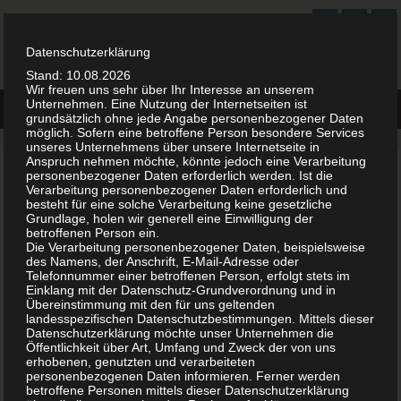
BEHANDLUNG-FEHLER.COM
ALLES ZUM THEMA BEHANDLUNGSFEHLER
Datenschutzerklärung
Stand: 10.08.2026
Wir freuen uns sehr über Ihr Interesse an unserem
Unternehmen. Eine Nutzung der Internetseiten ist
grundsätzlich ohne jede Angabe personenbezogener Daten
möglich. Sofern eine betroffene Person besondere Services
unseres Unternehmens über unsere Internetseite in
Anspruch nehmen möchte, könnte jedoch eine Verarbeitung
Patientenberatung
personenbezogener Daten erforderlich werden. Ist die
Verarbeitung personenbezogener Daten erforderlich und
besteht für eine solche Verarbeitung keine gesetzliche
Bei Spannungen, Konflikten oder Beschwerden mit bzw. gegen den
Grundlage, holen wir generell eine Einwilligung der
betroffenen Person ein.
behandelnden Arzt gibt es für Patienten einige Anlaufstellen.
Die Verarbeitung personenbezogener Daten, beispielsweise
des Namens, der Anschrift, E-Mail-Adresse oder
Bei der Unabhängigen Patientenberatung Deutschland (UPD)
Telefonnummer einer betroffenen Person, erfolgt stets im
Einklang mit der Datenschutz-Grundverordnung und in
erhalten Patienten eine unabhängige Beratung, sowie Informationen
Übereinstimmung mit den für uns geltenden
und Unterstützung, wenn es um die Durchsetzung von
landesspezifischen Datenschutzbestimmungen. Mittels dieser
Patientenrechten geht.
Datenschutzerklärung möchte unser Unternehmen die
Öffentlichkeit über Art, Umfang und Zweck der von uns
erhobenen, genutzten und verarbeiteten
Im Zusammenhang mit Behandlungsfehlern sind die gesetzlichen
personenbezogenen Daten informieren. Ferner werden
Krankenkassen verpflichtet, ihre Versicherten bei der Durchsetzung
betroffene Personen mittels dieser Datenschutzerklärung