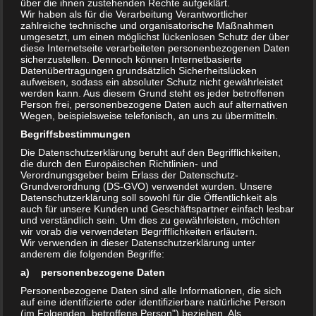
über die ihnen zustehenden Rechte aufgeklärt.
ihrer Patientenrechte zu unterstützen, wozu auch eine
Wir haben als für die Verarbeitung Verantwortlicher
entsprechende Beratung gehört.
zahlreiche technische und organisatorische Maßnahmen
umgesetzt, um einen möglichst lückenlosen Schutz der über
Falls ein Patient vermutet, dass der ihn behandelnde Arzt gegen
diese Internetseite verarbeiteten personenbezogenen Daten
sicherzustellen. Dennoch können Internetbasierte
seine Berufsordnung oder ärztliche Ethik verstoßen oder der Arzt
Datenübertragungen grundsätzlich Sicherheitslücken
den Patienten durch einen Behandlungsfehler geschadet hat, kann
aufweisen, sodass ein absoluter Schutz nicht gewährleistet
sich der Patient an die zuständige Ärztekammer wenden. Diese
werden kann. Aus diesem Grund steht es jeder betroffenen
Person frei, personenbezogene Daten auch auf alternativen
überwacht die Berufsausübung von Ärzten und bietet in einigen
Wegen, beispielsweise telefonisch, an uns zu übermitteln.
Fällen auch Schlichtungsverfahren im Zusammenhang mit
Begriffsbestimmungen
Behandlungsfehlern an. Bei Beschwerden gegen Psychotherapeuten
Die Datenschutzerklärung beruht auf den Begrifflichkeiten,
ist die Psychotherapeutenkammer die richtige Anlaufstelle.
die durch den Europäischen Richtlinien- und
Verordnungsgeber beim Erlass der Datenschutz-
Schließlich können sich gesetzlich versicherte Patienten noch an die
Grundverordnung (DS-GVO) verwendet wurden. Unsere
Datenschutzerklärung soll sowohl für die Öffentlichkeit als
Kassenärztliche Vereinigung (KV) wenden. Bei dieser kann man eine
auch für unsere Kunden und Geschäftspartner einfach lesbar
kurze und schriftliche Beschwerde einreichen, bei der man den zu
und verständlich sein. Um dies zu gewährleisten, möchten
wir vorab die verwendeten Begrifflichkeiten erläutern.
beklagenden Sachverhalt schildert. Die Beschwerde wird von der KV
Wir verwenden in dieser Datenschutzerklärung unter
dann an den jeweiligen Arzt oder Psychotherapeuten weitergeleitet,
anderem die folgenden Begriffe:
der sich zu der Beschwerde ebenfalls schriftlich äußern kann. Anhand
a) personenbezogene Daten
der Beschwerde und der Stellungnahme des jeweiligen Arztes /
Personenbezogene Daten sind alle Informationen, die sich
Psychotherapeuten stellt die KV dann fest, ob eine Verletzung von
auf eine identifizierte oder identifizierbare natürliche Person
ärztlichen Pflichten vorliegt und leitet bei Bedarf weitere
(im Folgenden „betroffene Person") beziehen. Als